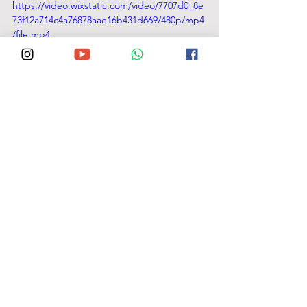
https://video.wixstatic.com/video/7707d0_8e
73f12a714c4a76878aae16b431d669/480p/mp4
/file.mp4
Na virada do ano de 2025 para 
2026, um vídeo publicado nas 
redes sociais (acima) e 
rapidamente viralizado 
reacendeu especulações sobre 
o futuro político do empresário. 
Produzidas com o uso de 
inteligência artificial, as 
imagens sugerem de forma 
clara a intenção de Patriota de 
disputar um cargo eletivo 