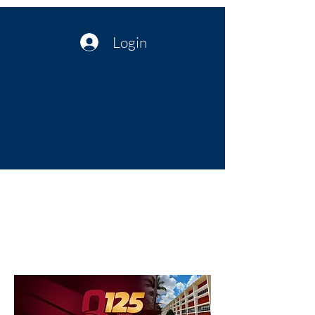
Login
Política no interior do Nordeste |
Notícias da administração Pública
| Cultura
Artes | Economia | Jornalismo
Político e Atualidades | Opinião