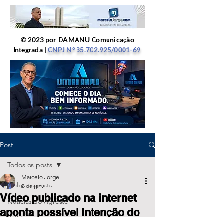
© 2023 por DAMANU Comunicação
Integrada |
CNPJ Nº
35.702.925
/0001-69
Post
Todos os posts
Marcelo Jorge
Todos os posts
2 de jan.
Vídeo publicado na internet
Notícias do Agreste
aponta possível intenção do