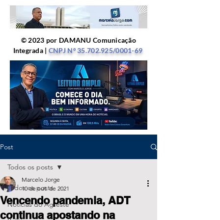
© 2023 por DAMANU Comunicação
Integrada |
CNPJ Nº
35.702.925
/0001-69
Post
Todos os posts
Marcelo Jorge
Todos os posts
10 de out. de 2021
Vencendo pandemia, ADT
Notícias do Agreste
continua apostando na