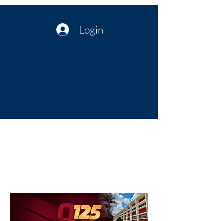
Login
Política no interior do Nordeste |
Notícias da administração Pública
| Cultura
Artes | Economia | Jornalismo
Político e Atualidades | Opinião