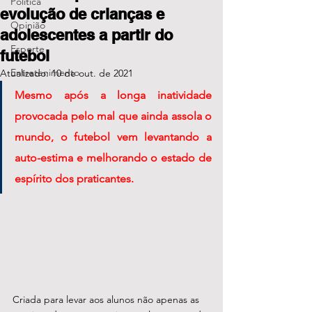
Política
evolução de crianças e
Opinião
adolescentes a partir do
Esporte
futebol
Entretenimento
Atualizado:
10 de out. de 2021
Mesmo após a longa inatividade 
provocada pelo mal que ainda assola o 
mundo, o futebol vem levantando a 
auto-estima e melhorando o estado de 
espírito dos praticantes. 
Criada para levar aos alunos não apenas as 