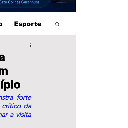
o
Esporte
a
em
ípio
ra forte 
rítico da 
 a visita 