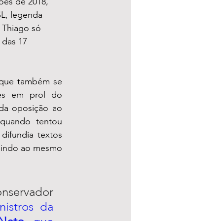
ões de 2018, 
L, legenda 
, Thiago só 
das 17 
 que também se 
es em prol do 
da oposição ao 
quando tentou 
ifundia textos 
buindo ao mesmo 
nservador 
istros da 