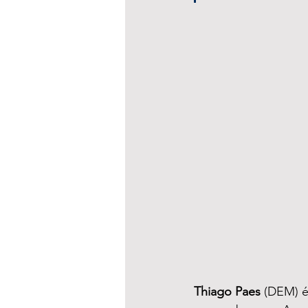
Thiago Paes 
(DEM) é