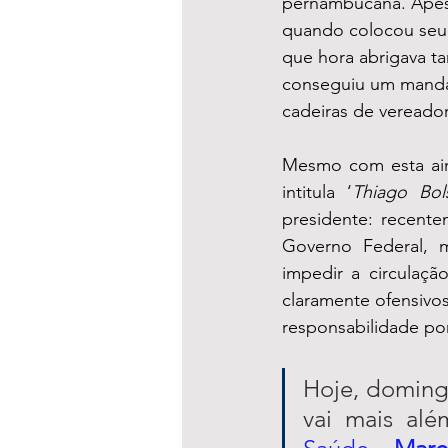
pernambucana. Apesa
quando colocou seu 
que hora abrigava t
conseguiu um mandat
cadeiras de vereador
Mesmo com esta aind
intitula ‘
Thiago Bol
presidente: recente
Governo Federal, 
impedir a circulaçã
claramente ofensivos
responsabilidade por
Hoje, domingo
vai mais alé