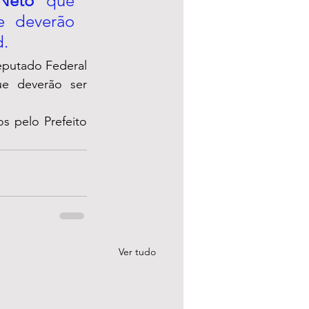
Neto
 que 
 deverão 
. 
putado Federal 
ue deverão ser 
De lá, todos seguirão para a Prefeitura de Garanhuns onde serão recebidos pelo Prefeito 
   
Ver tudo