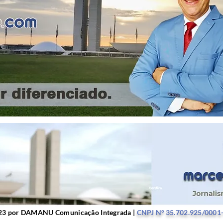
r DAMANU Comunicação Integrada |
CNPJ Nº 35.702.9
23 por DAMANU Comunicação Integrada |
CNPJ Nº 35.702.925/0001