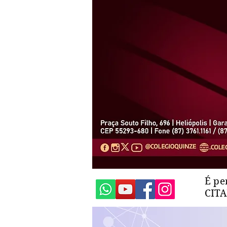
É pe
CIT