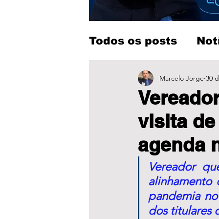
Todos os posts
Not
Entretenimento
Marcelo Jorge
30 d
Vereado
visita d
agenda 
Vereador qu
alinhamento 
pandemia no a
dos titulares