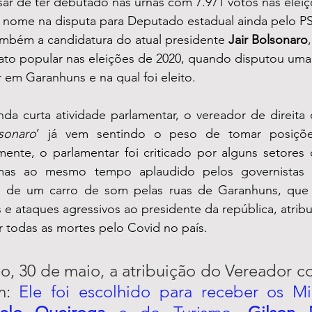
r de ter debutado nas urnas com 7.971 votos nas eleiç
nome na disputa para Deputado estadual ainda pelo PS
ambém a candidatura do atual presidente 
Jair Bolsonaro
o popular nas eleições de 2020, quando disputou uma 
 em Garanhuns e na qual foi eleito.
a curta atividade parlamentar, o vereador de direita
sonaro
’ já vem sentindo o peso de tomar posiçõ
mente, o parlamentar foi criticado por alguns setores 
mas ao mesmo tempo aplaudido pelos governistas 
o de um carro de som pelas ruas de Garanhuns, que d
 e ataques agressivos ao presidente da república, atri
 todas as mortes pelo Covid no país.
, 30 de maio, a atribuição do Vereador co
m:
 Ele foi escolhido para receber os Min