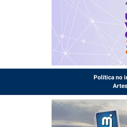
Política no 
Artes