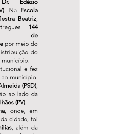
 
Dr. Edézio 
V)
. Na 
Escola 
estra Beatriz
, 
tregues 
144 
los de 
de
 por meio do 
istribuição do 
 município.
ucional e fez 
ao município. 
Almeida (PSD)
, 
ão ao lado da 
hães (PV)
.
ha
, onde, em 
da cidade, foi 
ílias
, além da 