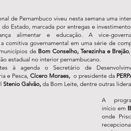
nal de Pernambuco viveu nesta semana uma inten
do Estado, marcada por entregas e investimentos
rança alimentar e educação. A vice-govern
a comitiva governamental em uma série de comp
municípios de 
Bom Conselho, Terezinha e Brejão
tão estadual no interior pernambucano.
ntes à agenda o Secretário de Desenvolvimen
ia e Pesca, 
Cícero Moraes,  
o presidente da 
PERPA
l 
Stenio Galvão,
 da Bom Leite, dentre outras lidera
A progra
início em 
B
onde Prisci
recepci