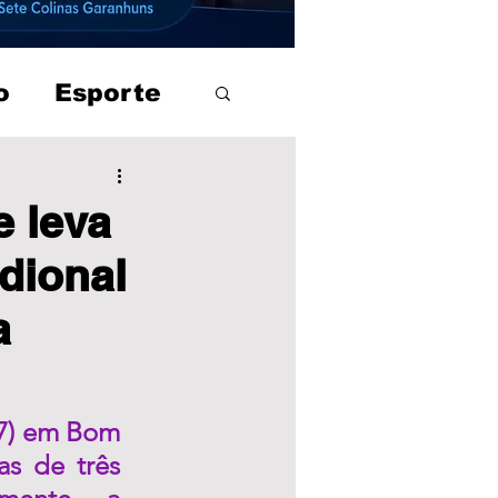
o
Esporte
e leva
dional
a
7) em Bom 
s de três 