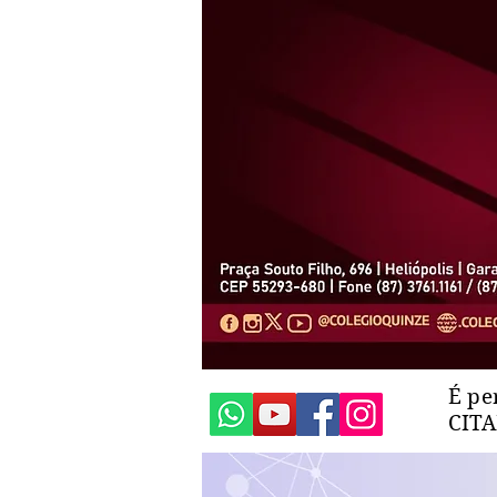
É pe
CIT