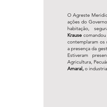
O Agreste Meridio
ações do Governo 
habitação, segu
Krause
 comandou 
contemplaram os 
a presença da ges
Estiveram prese
Agricultura, Pecuár
Amaral, 
o industria