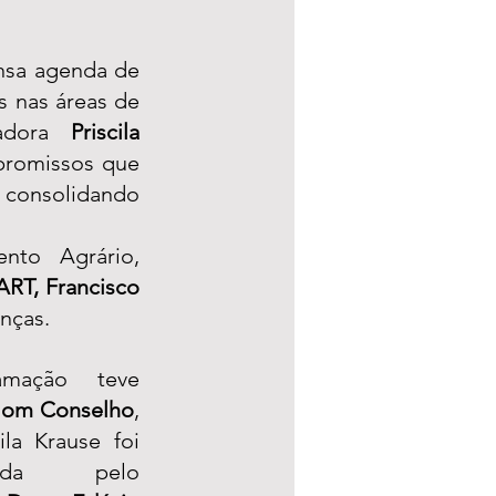
sa agenda de 
 nas áreas de 
adora 
Priscila 
romissos que 
, consolidando 
to Agrário, 
RT, Francisco 
nças. 
mação teve 
om Conselho
, 
la Krause foi 
onada pelo 