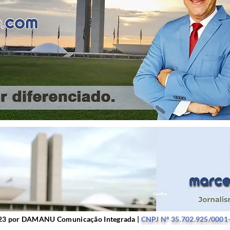
r DAMANU Comunicação Integrada |
CNPJ Nº 35.702.9
23 por DAMANU Comunicação Integrada |
CNPJ Nº 35.702.925/0001