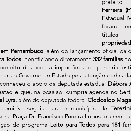
prefeito
Ferreira (P
Estadual M
foram en
títu
proprieda
Bem Pernambuco
, além do lançamento oficial da d
ra Todos
, beneficiando diretamente 
332 famílias
 do
refeito destacou a importância da parceria instit
cer ao Governo do Estado pela atenção dedicada 
conheceu o apoio da deputada estadual 
Débora 
estão e que, na ocasião, cumpria agenda no Sert
l Lyra
, além do deputado federal 
Clodoaldo Magal
 comitiva seguiu para o município de 
Terezin
a na 
Praça Dr. Francisco Pereira Lopes
, no centro 
buição do programa 
Leite para Todos
 para 
184 fam