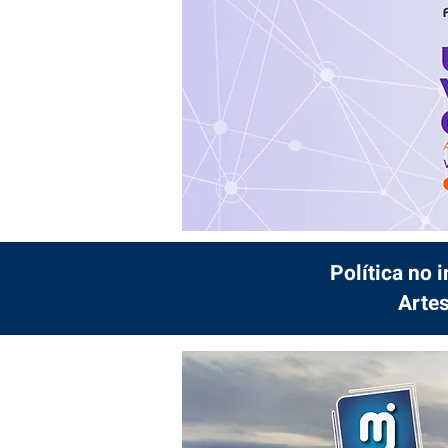
Política no 
Artes