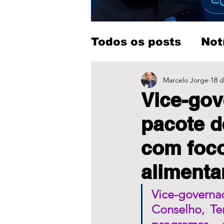
Todos os posts
Not
Entretenimento
Marcelo Jorge
18 d
Vice-gov
pacote d
com foc
alimenta
Vice-governad
Conselho, Te