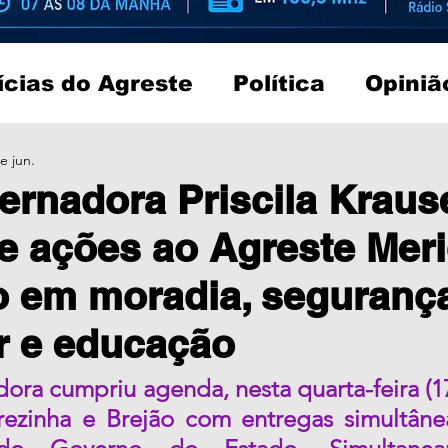
ícias do Agreste
Política
Opiniã
e jun.
ernadora Priscila Kraus
e ações ao Agreste Meri
o em moradia, seguranç
r e educação
ora cumpriu agenda, nesta quarta-feira (1
rezinha e Brejão com entregas simultânea