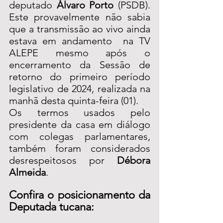
deputado 
Álvaro Porto
 (PSDB). 
Este provavelmente não sabia 
que a transmissão ao vivo ainda 
estava em andamento  na TV 
ALEPE mesmo após o 
encerramento da Sessão de 
retorno do primeiro período 
legislativo de 2024, realizada na 
manhã desta quinta-feira (01).  
Os termos usados pelo 
presidente da casa em diálogo 
com colegas parlamentares, 
também foram considerados 
desrespeitosos por 
Débora 
Almeida
.
Confira o posicionamento da 
Deputada tucana: