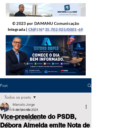
© 2023 por DAMANU Comunicação
Integrada |
CNPJ Nº
35.702.925
/0001-69
Post
Todos os posts
Marcelo Jorge
Todos os posts
1 de fev. de 2024
Vice-presidente do PSDB,
Notícias do Agreste
Débora Almeida emite Nota de