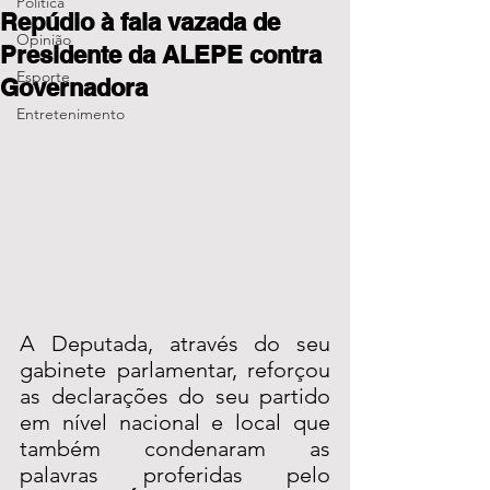
Política
Repúdio à fala vazada de
Opinião
Presidente da ALEPE contra
Esporte
Governadora
Entretenimento
A Deputada, através do seu 
gabinete parlamentar, reforçou 
as declarações do seu partido 
em nível nacional e local que 
também condenaram as 
palavras proferidas pelo 