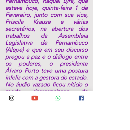
Pernambuco, Raquel Lyra, que 
esteve hoje, quinta-feira 1 de 
Fevereiro, junto com sua vice, 
Priscila Krause e várias 
secretários, na abertura dos 
trabalhos da Assembleia 
Legislativa de Pernambuco 
(Alepe) e que em seu discurso 
pregou a paz e o diálogo entre 
os poderes, o presidente 
Álvaro Porto teve uma postura 
infeliz com a gestora do estado.
No áudio vazado ficou nítido o 
modo desrespeitoso do 
parlamentar com a 
governadora. As mulheres 
estão cada vez mais ocupando 
espaços estratégicos na 
política brasileira e isso acaba 