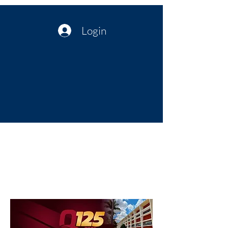
Login
Política no interior do Nordeste |
Notícias da administração Pública
| Cultura
Artes | Economia | Jornalismo
Político e Atualidades | Opinião