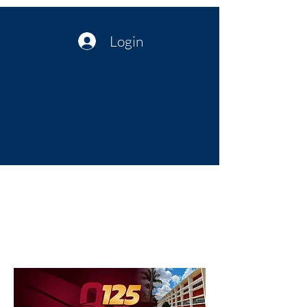
Login
Política no interior do Nordeste |
Notícias da administração Pública
| Cultura
Artes | Economia | Jornalismo
Político e Atualidades | Opinião