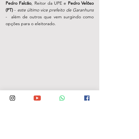
Pedro Falcão
, Reitor da UPE e 
Pedro Velôso 
(PT)
 - 
este último vice prefeito de Garanhuns
-  além de outros que vem surgindo como 
opções para o eleitorado. 
PL/PE: Rodolfo, Zaqueu e Anderson
Circulando com boa densidade, o ex-
vereador Zaqueu teve uma votação  
expressiva, quando candidato a deputado 
estadual em 2014 com 23.504 votos, apoiado 