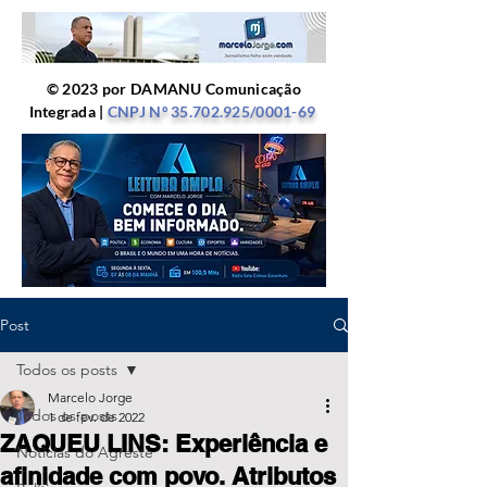
© 2023 por DAMANU Comunicação
Integrada |
CNPJ Nº
35.702.925
/0001-69
Post
Todos os posts
Marcelo Jorge
Todos os posts
1 de fev. de 2022
ZAQUEU LINS: Experiência e
Notícias do Agreste
afinidade com povo. Atributos