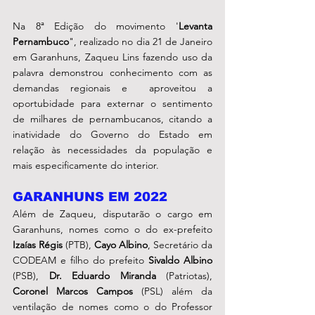
Na 8ª Edição do movimento '
Levanta 
Pernambuco
", realizado no dia 21 de Janeiro 
em Garanhuns, Zaqueu Lins fazendo uso da 
palavra demonstrou conhecimento com as 
demandas regionais e  aproveitou a 
oportubidade para externar o sentimento 
de milhares de pernambucanos, citando a 
inatividade do Governo do Estado em 
relação às necessidades da população e 
mais especificamente do interior.
GARANHUNS EM 2022
Além de Zaqueu, disputarão o cargo em 
Garanhuns, nomes como o do ex-prefeito 
Izaías Régis
 (PTB), 
Cayo Albino
, Secretário da 
CODEAM e filho do prefeito 
Sivaldo Albino
(PSB), 
Dr. Eduardo Miranda
 (Patriotas), 
Coronel Marcos Campos
 (PSL) além da 
ventilação de nomes como o do Professor 