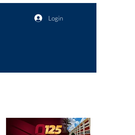
Login
Política no interior do Nordeste |
Notícias da administração Pública
| Cultura
Artes | Economia | Jornalismo
Político e Atualidades | Opinião