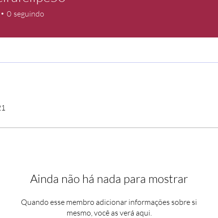
felipe50
0
seguindo
21
Ainda não há nada para mostrar
Quando esse membro adicionar informações sobre si
mesmo, você as verá aqui.