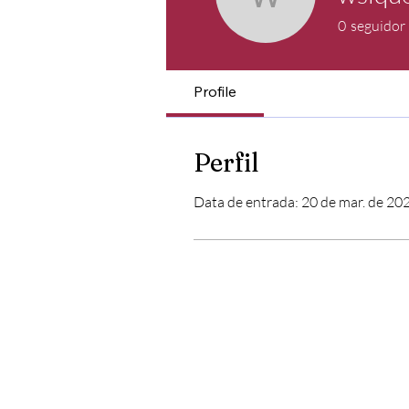
wsiqueira
0
seguidor
Profile
Perfil
Data de entrada: 20 de mar. de 20