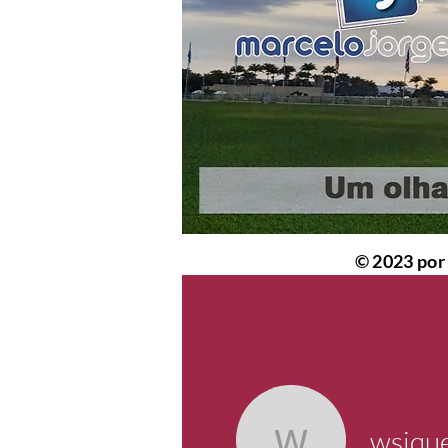
© 2023 po
wsique