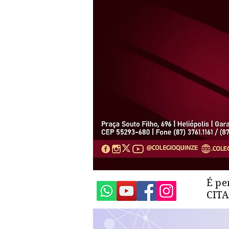
É pe
CIT