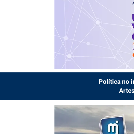
Política no 
Artes