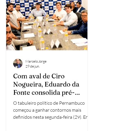
legenda, consolidando novo movimento
de adesão no tabuleiro político da Mata
Sul. A entrada do gestor municipa
Marcelo Jorge
29 de jun.
Com aval de Ciro
Nogueira, Eduardo da
Fonte consolida pré-
candidatura ao Senado e
O tabuleiro político de Pernambuco
estreita possibilidade de
começou a ganhar contornos mais
escolha de Raquel Lyra na
definidos nesta segunda-feira (29). Em
montagem da chapa de
uma movimentação que fortalece o peso