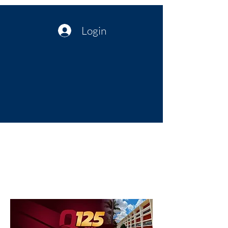
Login
Política no interior do Nordeste |
Notícias da administração Pública
| Cultura
Artes | Economia | Jornalismo
Político e Atualidades | Opinião