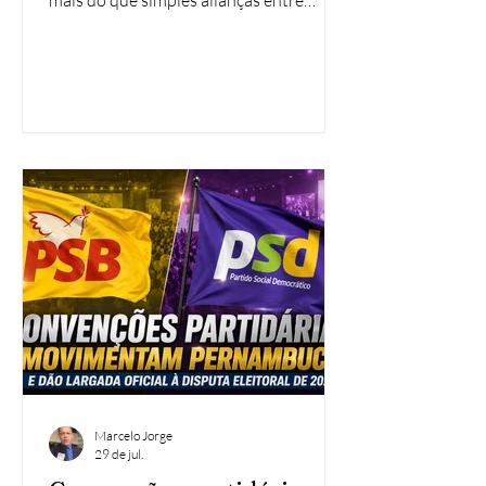
mais do que simples alianças entre
candidatos. Elas sinalizam convergências
estratégicas, ampliam bases de apoio e,
sobretudo, oferecem ao eleitor novas
alternativas de representação. É
justamente nesse contexto que ganha
relevância a parceria firmada entre a
deputada estadual Débora Almeida e o
ex-prefeito de Garanhuns, Izaías Régis,
ambos filiados ao PSD. Recebida por
alguns com surpresa e por outr
Marcelo Jorge
29 de jul.