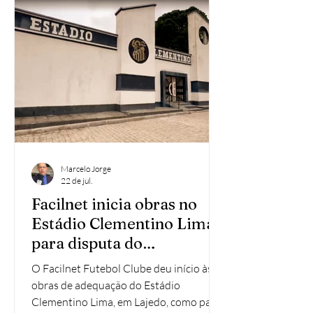
em uma instituição localizada no
município de Palmares A medida busca
garantir o direito à convivência familiar e
comunitária, evitando que menores em
si
Marcelo Jorge
22 de jul.
Facilnet inicia obras no
Estádio Clementino Lima
para disputa do
Campeonato
O Facilnet Futebol Clube deu início às
Pernambucano
obras de adequação do Estádio
Clementino Lima, em Lajedo, como parte