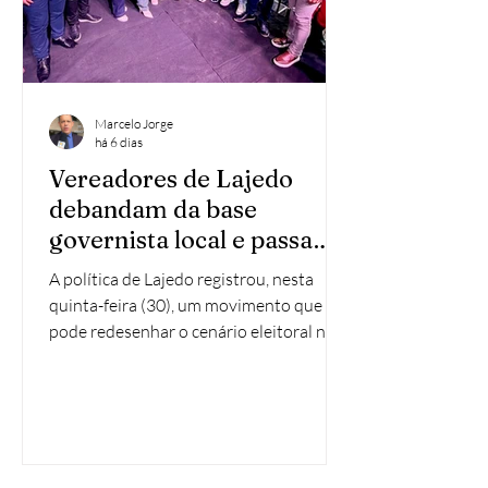
Marcelo Jorge
há 6 dias
Vereadores de Lajedo
debandam da base
governista local e passam
a apoiar reeleição de
A política de Lajedo registrou, nesta
Raquel Lyra
quinta-feira (30), um movimento que
pode redesenhar o cenário eleitoral no
município. Oito vereadores da base do
prefeito Erivaldo Chagas — entre eles o
líder do governo na Câmara, Dinho
Santos — anunciaram apoio à reeleição
da governadora Raquel Lyra. A decisão