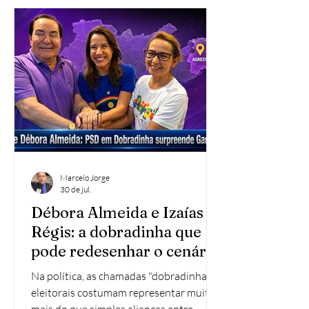
foi recebida como um duro revés para o
prefeito, que vinha tentando alinhar o
grupo em outra direção política. Na
prática, o gesto esvazia o palanque
adversário em Lajedo e expõe
Marcelo Jorge
30 de jul.
Débora Almeida e Izaías
Régis: a dobradinha que
pode redesenhar o cenário
político de Garanhuns
Na política, as chamadas "dobradinhas"
eleitorais costumam representar muito