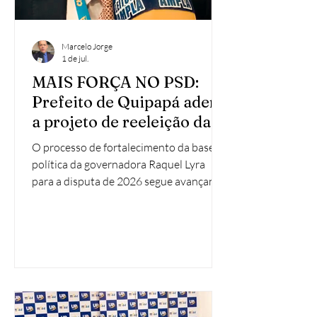
Marcelo Jorge
1 de jul.
MAIS FORÇA NO PSD:
Prefeito de Quipapá adere
a projeto de reeleição da
Governadora Raquel Lyra
O processo de fortalecimento da base
política da governadora Raquel Lyra
para a disputa de 2026 segue avançando
em Pernambuco. Nesta terça-feira (30),
o Partido Social Democrático oficializou
a chegada de mais um importante aliado
ao projeto de continuidade
administrativa liderado pela chefe do
Executivo estadual: o prefeito de
Quipapá, Pité, confirmou sua filiação à