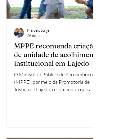
Marcelo Jorge
26 de jul.
MPPE recomenda criação
de unidade de acolhimento
institucional em Lajedo
O Ministério Público de Pernambuco
(MPPE), por meio da Promotoria de
Justiça de Lajedo, recomendou que a
Prefeitura de Lajedo adote providências
para instalar uma unidade de
acolhimento institucional destinada a
crianças e adolescentes no município.
Atualmente, Lajedo não possui unidade
própria de acolhimento e utiliza vagas