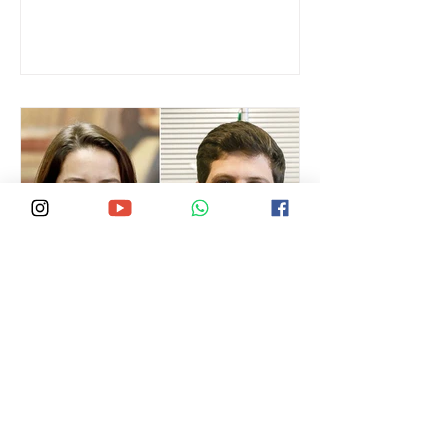
da Federação União Progressista no
2026
jogo eleitoral de 2026, o diretório
estadual da legenda oficializou o nome
do deputado federal Eduardo da Fonte
(PP) como pré-candidato ao Senado
Federal, colocando de vez o parlamentar
no centro das articulações da sucessão
estadual. Foto: Divulgação A decisão,
tomada durante reunião da executiva es
Marcelo Jorge
28 de jun.
PESQUISA INSTITUTO
REVISTA TOTAL BRASIL: