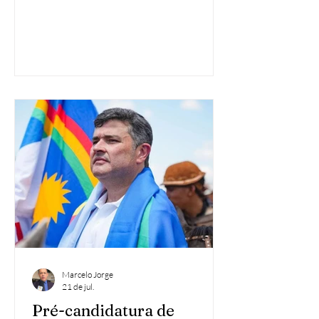
da preparação para a disputa do
Campeonato Pernambucano, prevista
para começar no mês de outubro. As
intervenções têm como objetivo
adequar a estrutura do estádio às
exigências da competição e proporcionar
mais conforto, segurança e melhores
condições de trabalho para atletas,
arbitragem, torcedores e profissionais
envolvidos nas partidas. Entre as
melhorias previstas e
Marcelo Jorge
21 de jul.
Pré-candidatura de