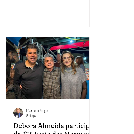
apresentada pela deputada estadual
Débora Almeida (PSD) e encaminhada à
governadora Raquel Lyra, à Casa Civil e à
secretária estadual de Saúde, Zilda
Cavalcanti. O documento solicita que o
programa estadual contemple o
município com a unidade móvel de
atendimento à saúde da mulher.
Protocolada em 14 de março de 2025, a
indicação antecedeu out
Marcelo Jorge
8 de jul.
Débora Almeida participa