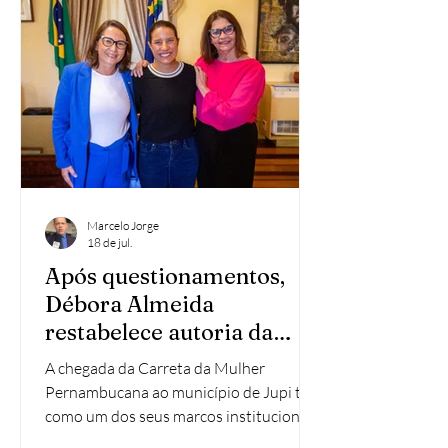
Raquel Lyra (PSD) – 40,3%João Campos
(PSB) – 27,9%Ivan Moraes (Federação
Psol/Rede) –
0,3%Branco/Nulo/Nenhum –
3,7%NS/NR – 27,8%
Marcelo Jorge
18 de jul.
Após questionamentos,
Débora Almeida
restabelece autoria da
indicação da Carreta da
A chegada da Carreta da Mulher
Mulher para Jupi
Pernambucana ao município de Jupi tem
como um dos seus marcos institucionais
a Indicação nº 009458/2025,