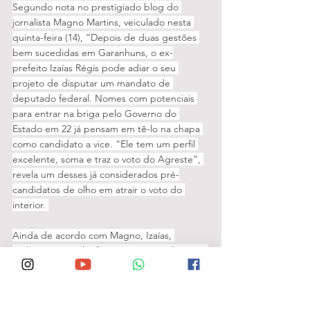
Segundo nota no prestigiado blog do 
jornalista Magno Martins, veiculado nesta 
quinta-feira (14), “Depois de duas gestões 
bem sucedidas em Garanhuns, o ex-
prefeito Izaías Régis pode adiar o seu 
projeto de disputar um mandato de 
deputado federal. Nomes com potenciais 
para entrar na briga pelo Governo do 
Estado em 22 já pensam em tê-lo na chapa 
como candidato a vice. “Ele tem um perfil 
excelente, soma e traz o voto do Agreste”, 
revela um desses já considerados pré-
candidatos de olho em atrair o voto do 
interior. 
Ainda de acordo com Magno, Izaías, 
embora não tenha feito o sucessor, deixou a 
Prefeitura de Garanhuns com a 
popularidade em alta, com quase 80% de 
aprovação.