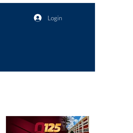
Login
Política no interior do Nordeste |
Notícias da administração Pública
| Cultura
Artes | Economia | Jornalismo
Político e Atualidades | Opinião